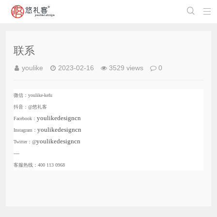


联系
youlike
2023-02-16
3529 views
0
微信：youlike-kefu
抖音：@悠礼客
youlikedesigncn
Facebook：
youlikedesigncn
Instagram：
youlikedesigncn
Twitter：@
----
客服热线：400 113 0968